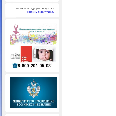
Техническая поддержка модуля VK
kochetov.alexey@mail.ru