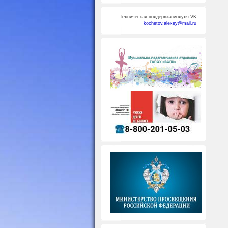
Техническая поддержка модуля VK
kochetov.alexey@mail.ru