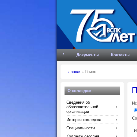
*
Документы
Контакты
Главная
Поиск
П
О колледже
Сведения об
Ис
образовательной
организации
Со
История колледжа
Специальности
И
Колледж сегодня