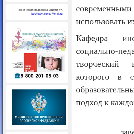
современным
Техническая поддержка модуля VK
kochetov.alexey@mail.ru
использовать и
Кафедра ино
социально-пед
творческий 
которого в с
образовател
подход к каждо
зав