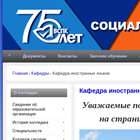
*
Документы
Контакты
Заочное обучение
Главная
Кафедры
Кафедра иностранных языков
Кафедра иностран
О колледже
Уважаемые по
Сведения об
образовательной
организации
на стран
История колледжа
Специальности
Колледж сегодня