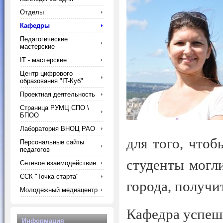
Отделы
Кафедры
Педагогические
мастерские
IT - мастерские
Центр цифрового
образования "IT-Куб"
Проектная деятельность
Страница РУМЦ СПО \
БПОО
Лаборатория ВНОЦ РАО
для того, чтоб
Персональные сайты
педагогов
студенты могл
Сетевое взаимодействие
ССК "Точка старта"
города, получи
Молодежный медиацентр
Кафедра успешн
Информация