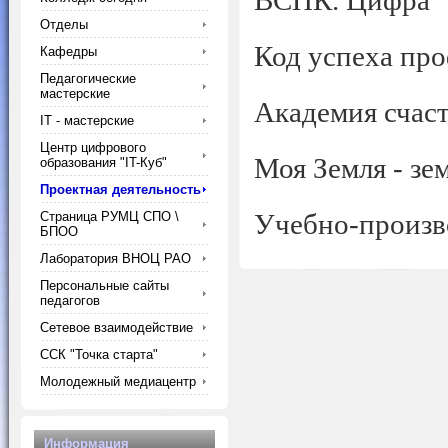
ВСПК. Цифра
Отделы
Код успеха пр
Кафедры
Педагогические
мастерские
Академия счаст
IT - мастерские
Центр цифрового
Моя Земля - зе
образования "IT-Куб"
Проектная деятельность
Учебно-произв
Страница РУМЦ СПО \
БПОО
Лаборатория ВНОЦ РАО
Персональные сайты
педагогов
Сетевое взаимодействие
ССК "Точка старта"
Молодежный медиацентр
Информация