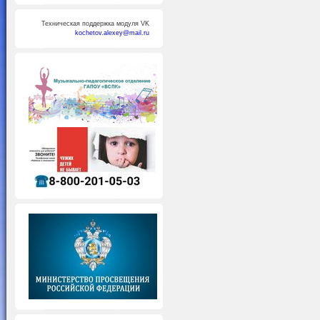
Техническая поддержка модуля VK
kochetov.alexey@mail.ru