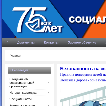
*
Документы
Контакты
Заочное обучение
Главная
Безопасность на ж
О колледже
Правила поведения детей н
Сведения об
Железная дорога - зона пов
образовательной
организации
История колледжа
Специальности
Колледж сегодня