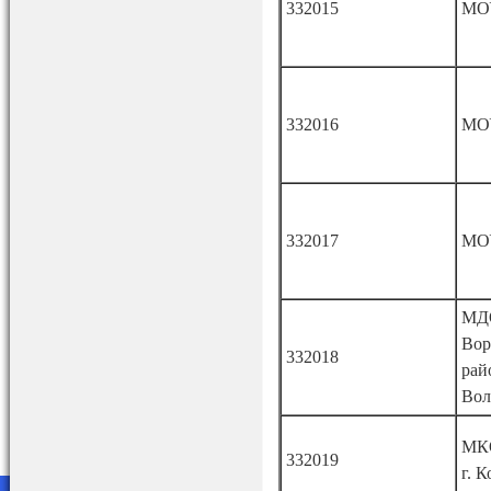
332015
МО
332016
МО
332017
МО
МД
Вор
332018
рай
Вол
МК
332019
г. 