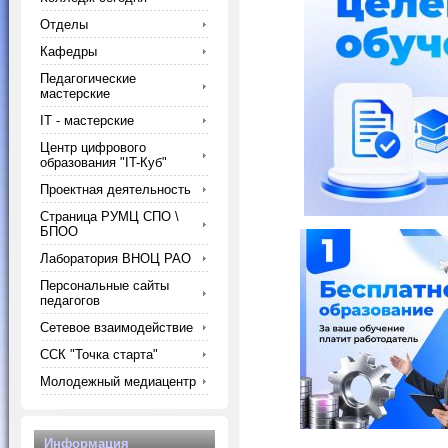
Отделы
Кафедры
Педагогические
мастерские
IT - мастерские
Центр цифрового
образования "IT-Куб"
Проектная деятельность
Страница РУМЦ СПО \
БПОО
Лаборатория ВНОЦ РАО
Персональные сайты
педагогов
Сетевое взаимодействие
ССК "Точка старта"
Молодежный медиацентр
Информация