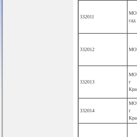
МОУ
332011
сад
332012
МО
МО
332013
г
Кра
МО
332014
г
Кра