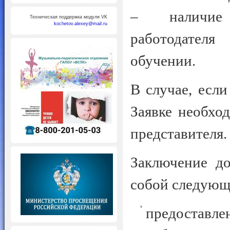
– наличие 
Техническая поддержка модуля VK
kochetov.alexey@mail.ru
работодателя
обучении.
В случае, если
Заявке необхо
представителя.
Заключение до
собой следующ
предостав