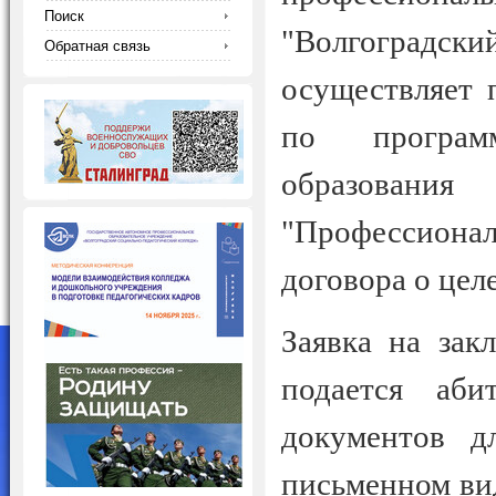
Поиск
"Волгоградски
Обратная связь
осуществляет 
по программ
образова
"Профессионал
договора о цел
Заявка на зак
подается аби
документов д
письменном вид