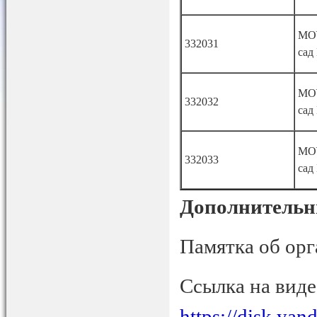
МО
332031
сад
МО
332032
сад
МО
332033
сад
Дополнительн
Памятка об орг
Ссылка на виде
https://disk.y