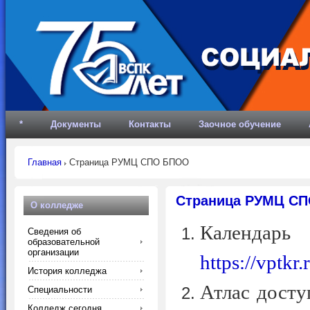
*
Документы
Контакты
Заочное обучение
Главная
Страница РУМЦ СПО БПОО
Страница РУМЦ СП
О колледже
Кален
Сведения об
образовательной
организации
https://vptkr
История колледжа
Атлас досту
Специальности
Колледж сегодня