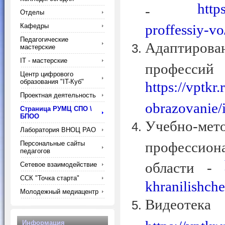
http
-
Отделы
proffessiy-vo
Кафедры
Педагогические
Адаптиров
мастерские
IT - мастерские
професси
Центр цифрового
образования "IT-Куб"
https://vptkr
Проектная деятельность
obrazovanie/
Страница РУМЦ СПО \
БПОО
Учебно-мет
Лаборатория ВНОЦ РАО
профессион
Персональные сайты
педагогов
области -
Сетевое взаимодействие
ССК "Точка старта"
khranilishch
Молодежный медиацентр
Видеоте
Информация