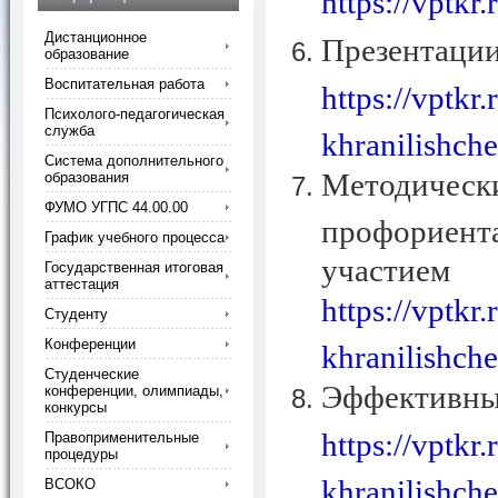
https://vptkr
Дистанционное
Презентац
образование
Воспитательная работа
https://vptkr
Психолого-педагогическая
служба
khranilishch
Система дополнительного
Методичес
образования
ФУМО УГПС 44.00.00
профориент
График учебного процесса
участием
Государственная итоговая
аттестация
https://vptkr
Студенту
Конференции
khranilishch
Студенческие
Эффект
конференции, олимпиады,
конкурсы
https://vptkr
Правоприменительные
процедуры
khranilishch
ВСОКО