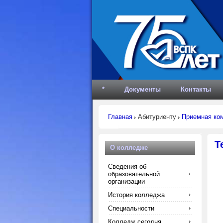
*
Документы
Контакты
Главная
Абитуриенту
Приемная ко
Т
О колледже
Сведения об
образовательной
организации
История колледжа
Специальности
Колледж сегодня