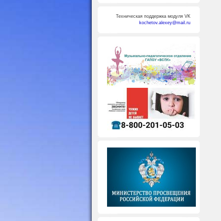
Техническая поддержка модуля VK
kochetov.alexey@mail.ru