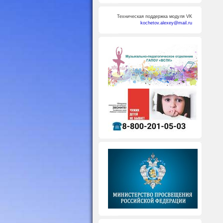
Техническая поддержка модуля VK
kochetov.alexey@mail.ru