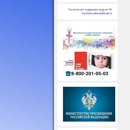
Техническая поддержка модуля VK
kochetov.alexey@mail.ru