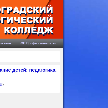
ование
ФП Профессионалитет
ние детей: педагогика,
df
)