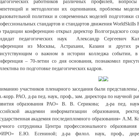
дагогических работников различных профилей, вопросы
мпетенций и методологии их оценивания, проблемы моделир
разовательной политики и современных моделей подготовки с
офессиональных стандартов и стандартов движения WorldSkills R
 традиции конференцию открыл директор Волгоградского соци
андидат педагогических наук Александр Сергеевич Кали
онференции из Москвы, Астрахани, Казани и других р
исутствующим о важном в истории колледжа событии, в 
нференция – 70-летии со дня основания, познакомил присут
ллектива по подготовке педагогических кадров.
иманию участников пленарного заседания были представлены 
.-корр. РАО, д-ра пед. наук, проф., зам. директора по научной
звития образования РАО» В. В. Серикова; д-ра пед. наук,
оссийской академии информатизации образования, рек
сударственная академия последипломного образования» А.М. Кор
учного сотрудника Центра профессионального образовани
ФИРО» Е.Ю. Есениной; д-ра филол. наук, проф., дире