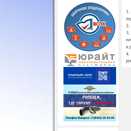
1.
пе
2.
3.
пе
в 
4.
ус