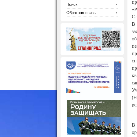
пр
Поиск
«Р
Обратная связь
Сл
В 
за
об
пе
пр
с
пр
кв
са
Уч
(Н
ре
В 
ор