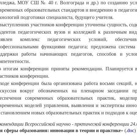
лледжа, МОУ СШ № 40 г. Волгограда и др.) по созданию усл
временных образовательных стандартов и внедрению в педаго
хнологий подготовки специалиста, будущего учителя.
выступлениях участников конференции уточнены сущность, сод
удентов педагогических вузов и колледжей к различным вида
ыявлен комплекс педагогических условий, обеспечи
офессиональными функциями педагога; предложена система 
ддержки работы начинающих педагогов, способов и услов
мпетентности.
 итогам конференции приняты рекомендации. Планируется в
астников конференции.
ходе конференции была организована работа восьми секций, н
скуссия вокруг обозначенных на пленарном заседании про
еспечения современных образовательных практик, моделир
временных моделей управления, выявления и экспертизы инно
 становлением новых образовательных практик и подходов к оце
комендации Всероссийской
научно - прктической конференции 24.0
я сферы образования: инновации в теории и практике
» (
.doc
) 