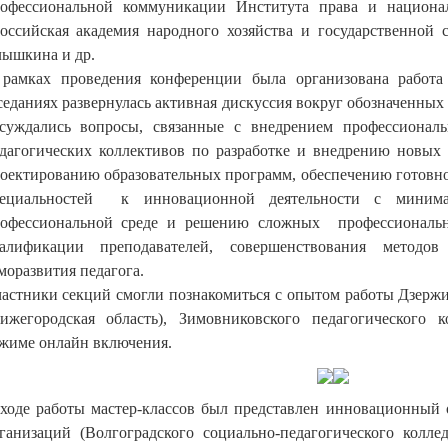
офессиональной коммуникации Института права и национ
оссийская академия народного хозяйства и государственной 
ышкина и др.
рамках проведения конференции была организована работа
седаниях развернулась активная дискуссия вокруг обозначенных
суждались вопросы, связанные с внедрением профессиональн
дагогических коллективов по разработке и внедрению новых 
оектированию образовательных программ, обеспечению готовн
пециальностей к инновационной деятельности с миним
офессиональной среде и решению сложных профессиональн
алификации преподавателей, совершенствования методов
моразвития педагога.
астники секций смогли познакомиться с опытом работы Дзержи
ижегородская область), Зимовниковского педагогического к
жиме онлайн включения.
ходе работы мастер-классов был представлен инновационный 
ганизаций (Волгоградского социально-педагогического колле