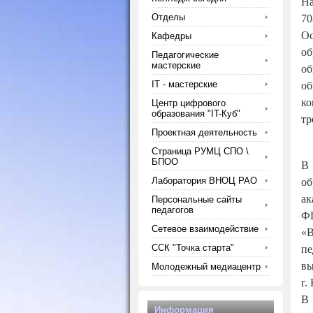
На
Отделы
70
Ос
Кафедры
об
Педагогические
мастерские
об
IT - мастерские
об
ко
Центр цифрового
образования "IT-Куб"
тр
Проектная деятельность
Страница РУМЦ СПО \
БПОО
В 
Лаборатория ВНОЦ РАО
об
ак
Персональные сайты
педагогов
ФГ
Сетевое взаимодействие
«В
ССК "Точка старта"
пе
вы
Молодежный медиацентр
г.
В
Информация