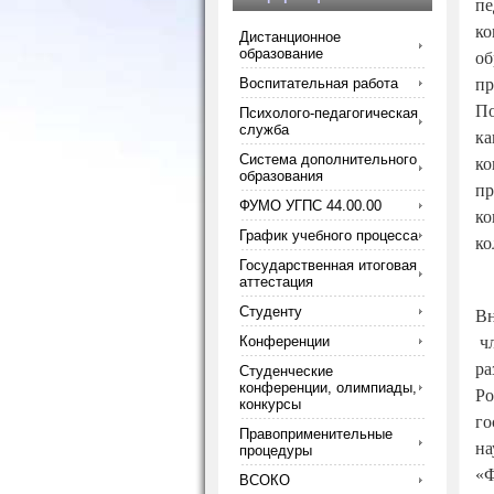
пе
ко
Дистанционное
образование
об
Воспитательная работа
пр
По
Психолого-педагогическая
служба
к
Система дополнительного
к
образования
пр
ФУМО УГПС 44.00.00
ко
График учебного процесса
ко
Государственная итоговая
аттестация
Студенту
Вн
Конференции
чл
ра
Студенческие
конференции, олимпиады,
Р
конкурсы
го
Правоприменительные
на
процедуры
«
ВСОКО