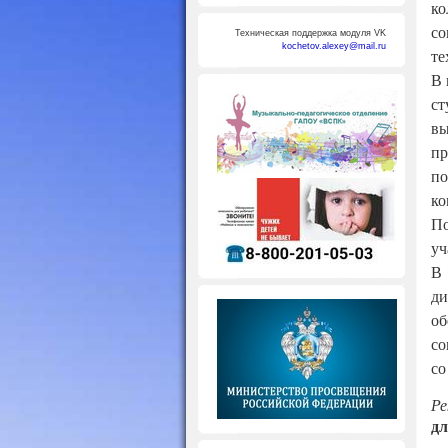
ко
со
Техническая поддержка модуля VK
kochetov.alexey@mail.ru
те
В 
ст
в
пр
по
ко
По
уч
В 
ди
об
со
со
Ре
дл