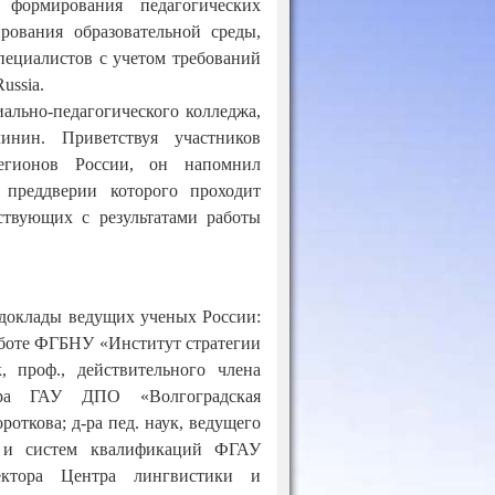
 формирования педагогических
ования образовательной среды,
пециалистов с учетом требований
ussia.
ально-педагогического колледжа,
нин. Приветствуя участников
егионов России, он напомнил
преддверии которого проходит
ствующих с результатами работы
доклады ведущих ученых России:
 работе ФГБНУ «Институт стратегии
 проф., действительного члена
тора ГАУ ДПО «Волгоградская
откова; д-ра пед. наук, ведущего
я и систем квалификаций ФГАУ
ктора Центра лингвистики и