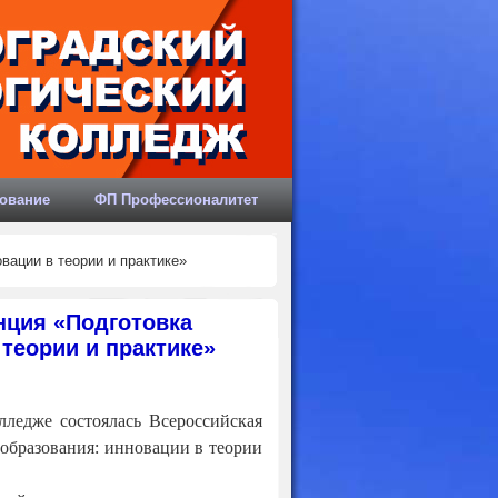
ование
ФП Профессионалитет
вации в теории и практике»
нция «Подготовка
теории и практике»
лледже состоялась Всероссийская
образования: инновации в теории