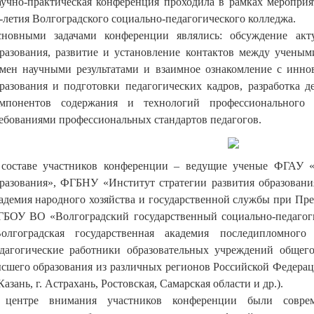
учно-практическая конференция проходила в рамках меропри
-летия Волгоградского социально-педагогического колледжа.
новными задачами конференции являлись: обсуждение акт
разования, развитие и установление контактов между учены
мен научными результатами и взаимное ознакомление с инн
разования и подготовки педагогических кадров, разработка 
мпонентов содержания и технологий профессионального 
ебованиями профессиональных стандартов педагогов.
составе участников конференции – ведущие ученые ФГАУ «
разования», ФГБНУ «Институт стратегии развития образова
адемия народного хозяйства и государственной службы при Пр
БОУ ВО «Волгоградский государственный социально-педагог
олгоградская государственная академия последипломного
дагогические работники образовательных учреждений общего
сшего образования из различных регионов Российской Федерации
 Казань, г. Астрахань, Ростовская, Самарская области и др.).
 центре внимания участников конференции были совре