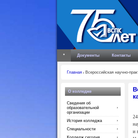
*
Документы
Контакты
Главная
Всероссийская научно-практ
В
О колледже
к
Сведения об
образовательной
организации
24
История колледжа
на
Специальности
и 
Колледж сегодня