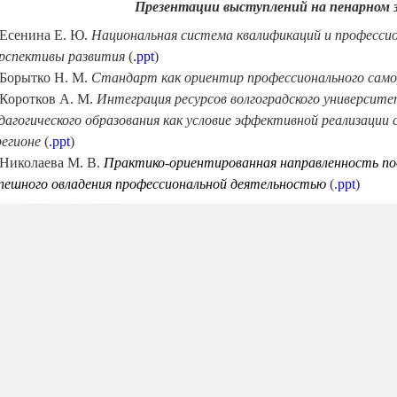
Презентации выступлений на пенарном 
 Есенина Е. Ю.
Национальная система квалификаций и профессио
рспективы развития
(
.ppt
)
 Борытко Н. М.
Стандарт как ориентир профессионального само
 Коротков А. М.
Интеграция ресурсов волгоградского университе
дагогического образования как условие эффективной реализации
регионе
(
.ppt
)
 Николаева М. В.
Практико-ориентированная направленность под
пешного овладения профессиональной деятельностью
(
.ppt
)