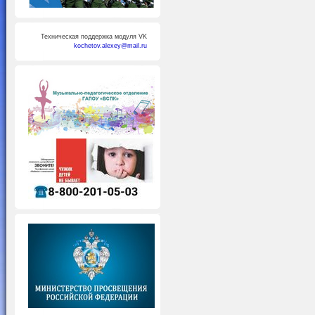
Техническая поддержка модуля VK
kochetov.alexey@mail.ru