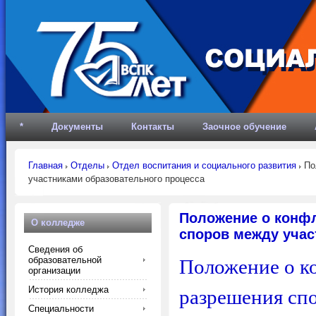
*
Документы
Контакты
Заочное обучение
Главная
Отделы
Отдел воспитания и социального развития
Пол
участниками образовательного процесса
Положение о конфл
О колледже
споров между учас
Сведения об
образовательной
П
оложение о к
организации
История колледжа
разрешения сп
Специальности