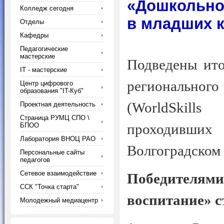
«Дошкольно
Колледж сегодня
в младших к
Отделы
Кафедры
Педагогические
мастерские
Подведены ито
IT - мастерские
регионального
Центр цифрового
образования "IT-Куб"
(WorldSkill
Проектная деятельность
Страница РУМЦ СПО \
проходивших
БПОО
Лаборатория ВНОЦ РАО
Волгоградском 
Персональные сайты
педагогов
Сетевое взаимодействие
Победителя
ССК "Точка старта"
воспитание» с
Молодежный медиацентр