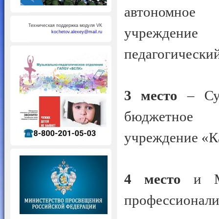
автономное 
Техническая поддержка модуля VK
учреждени
kochetov.alexey@mail.ru
педагогический
3 место
– Сух
бюджетное п
учреждение «К
4 место
и Me
профессионал