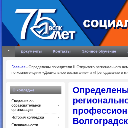
*
Документы
Контакты
Заочное обучение
Главная
Определены победители II Открытого регионального чем
по компетенциям «Дошкольное воспитание» и «Преподавание в м
Определены 
О колледже
региональн
Сведения об
образовательной
профессиона
организации
История колледжа
Волгоградск
Специальности