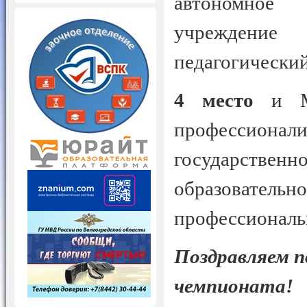
автономное 
учреждени
педагогический
4 место
и Me
профессиона
государстве
образовател
профессиональн
Поздравляем п
чемпионата!