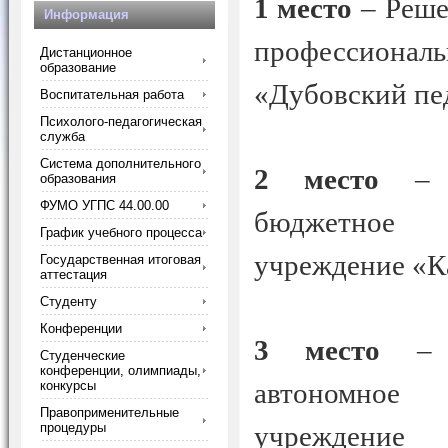
1 место
– Реше
Информация
профессиона
Дистанционное
образование
«Дубовский пе
Воспитательная работа
Психолого-педагогическая
служба
Система дополнительного
2 место
– О
образования
ФУМО УГПС 44.00.00
бюджетное п
График учебного процесса
учреждение «К
Государственная итоговая
аттестация
Студенту
Конференции
3 место
– К
Студенческие
конференции, олимпиады,
автономное 
конкурсы
Правоприменительные
процедуры
учреждени