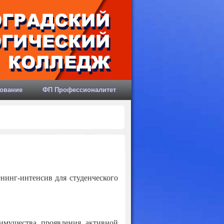
ование
ФП Профессионалитет
инг-интенсив для студенческого
еимущества проявления активной