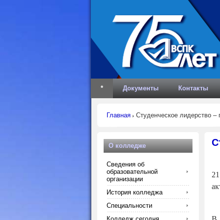
*
Документы
Контакты
Главная
Студенческое лидерство – п
С
О колледже
Сведения об
образовательной
21
организации
ак
История колледжа
Специальности
В 
Колледж сегодня