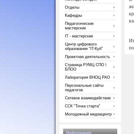
жи
Отделы
кр
Кафедры
вз
Педагогические
мастерские
IT - мастерские
Ит
Центр цифрового
по
образования "IT-Куб"
Проектная деятельность
Страница РУМЦ СПО \
БПОО
Лаборатория ВНОЦ РАО
Персональные сайты
педагогов
Сетевое взаимодействие
ССК "Точка старта"
Молодежный медиацентр
Информация