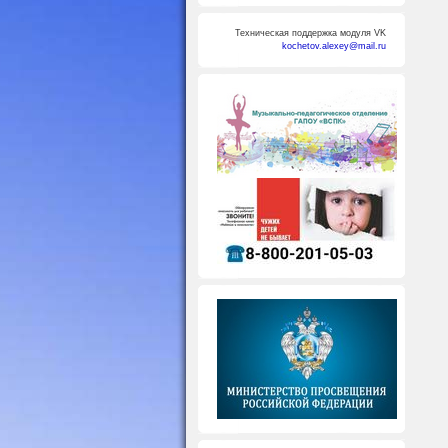
Техническая поддержка модуля VK
kochetov.alexey@mail.ru