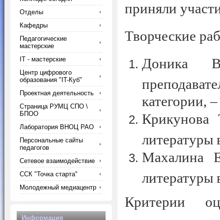
приняли участие
Отделы
Кафедры
Творческие раб
Педагогические
мастерские
IT - мастерские
Доника В
Центр цифрового
образования "IT-Куб"
преподавате
Проектная деятельность
категории, 
Страница РУМЦ СПО \
БПОО
Крикунова Т
Лаборатория ВНОЦ РАО
литературы 
Персональные сайты
педагогов
Махалина Е
Сетевое взаимодействие
литературы 
ССК "Точка старта"
Молодежный медиацентр
Критерии оц
Информация