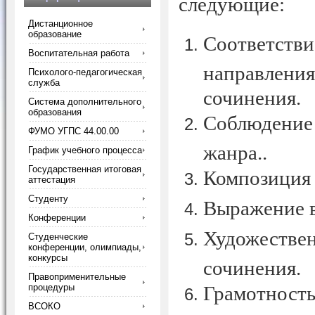
следующие:
Дистанционное
образование
Соответс
Воспитательная работа
направлен
Психолого-педагогическая
служба
сочинения.
Система дополнительного
образования
Соблюдение 
ФУМО УГПС 44.00.00
жанра..
График учебного процесса
Государственная итоговая
Композиция 
аттестация
Студенту
Выражение в
Конференции
Художествен
Студенческие
конференции, олимпиады,
конкурсы
сочинения.
Правоприменительные
процедуры
Грамотность
ВСОКО