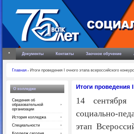
*
Документы
Контакты
Заочное обучение
Главная
Итоги проведения I очного этапа всероссийского конкур
Итоги проведения I
О колледже
14 сентября
Сведения об
образовательной
организации
социально-педа
История колледжа
этап Всеросси
Специальности
Колледж сегодня