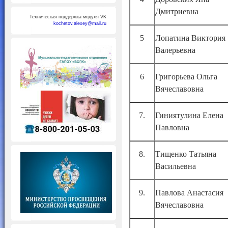
Дмитриевна
Техническая поддержка модуля VK
kochetov.alexey@mail.ru
5
Лопатина Виктория
Валерьевна
6
Григорьева Ольга
Вячеславовна
7.
Гиниятулина Елена
Павловна
8.
Тищенко Татьяна
Васильевна
9.
Павлова Анастасия
Вячеславовна