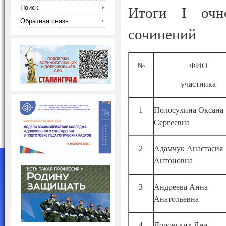
Поиск
Итоги I очно
Обратная связь
сочинений
№
ФИО
участника
1
Полосухина Оксана
Сергеевна
2
Адамчук Анастасия
Антоновна
3
Андреева Анна
Анатольевна
4
Доровских Яна