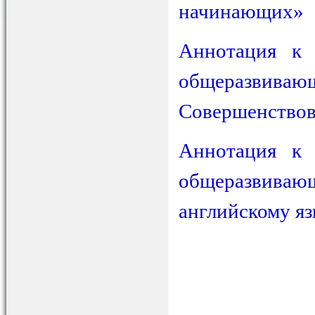
начинающих»
Аннотация к 
общеразвива
Совершенствов
Аннотация к 
общеразвива
английскому я