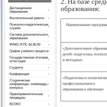
2.
На базе сред
образования:
Дистанционное
образование
Воспитательная работа
Психолого-педагогическая
Наименование програм
служба
Система дополнительного
образования
ФУМО УГПС 44.00.00
«Дополнительное образов
График учебного процесса
детей: педагогика, психол
Государственная итоговая
и методика»
аттестация
Студенту
Конференции
«Педагогика и психология
Студенческие
профессионального
конференции, олимпиады,
конкурсы
образования и обучения»
Правоприменительные
процедуры
ВСОКО