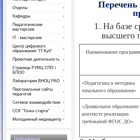
Перечень
Отделы
п
Кафедры
1.
На базе 
Педагогические
мастерские
высшего п
IT - мастерские
Центр цифрового
образования "IT-Куб"
Наименование програм
Проектная деятельность
Страница РУМЦ СПО \
БПОО
Лаборатория ВНОЦ РАО
«Педагогика и методика
Персональные сайты
начального образования»
педагогов
Сетевое взаимодействие
«Дошкольное образование 
ССК "Точка старта"
контексте реализации
Молодежный медиацентр
требований ФГОС ДО»
Информация