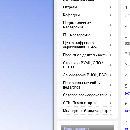
Отделы
1
дл
Кафедры
Педагогические
2
мастерские
IT - мастерские
3.
Центр цифрового
аз
образования "IT-Куб"
3.
Проектная деятельность
Страница РУМЦ СПО \
3.
БПОО
Лаборатория ВНОЦ РАО
4
Персональные сайты
5
педагогов
ко
Сетевое взаимодействие
ССК "Точка старта"
6
ко
Молодежный медиацентр
7.
ко
Информация