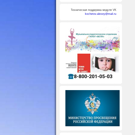
Техническая поддержка модуля VK
kochetov.alexey@mail.ru