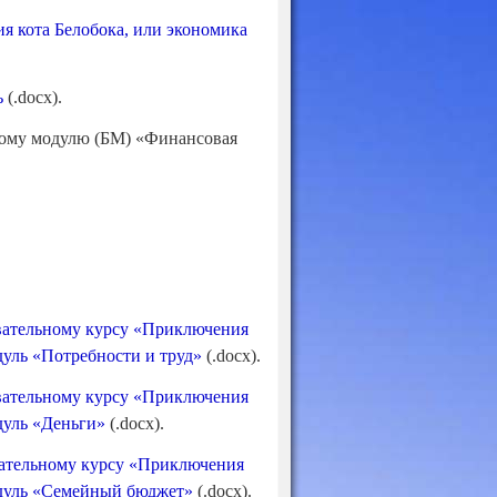
я кота Белобока, или экономика
ь
(.docx).
вому модулю (БМ) «Финансовая
вательному курсу «Приключения
уль «Потребности и труд»
(.docx).
вательному курсу «Приключения
дуль «Деньги»
(.docx).
вательному курсу «Приключения
одуль «Семейный бюджет»
(.docx).