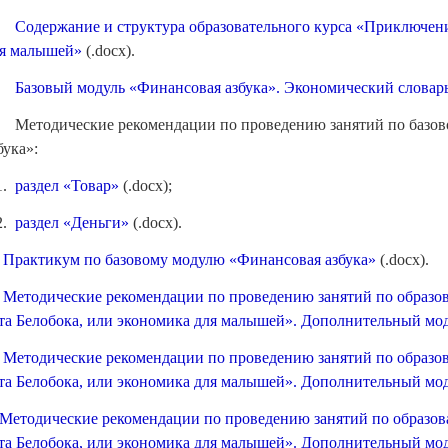
.
Содержание и структура образовательного курса «Приключени
я малышей»
(.docx).
.
Базовый модуль «Финансовая азбука». Экономический словар
 Методические рекомендации по проведению занятий по базо
бука»:
1.
раздел «Товар»
(.docx);
2.
раздел «Деньги»
(.docx).
.
Практикум по базовому модулю «Финансовая азбука»
(.docx).
.
Методические рекомендации по проведению занятий по образо
та Белобока, или экономика для малышей». Дополнительный мод
.
Методические рекомендации по проведению занятий по образо
та Белобока, или экономика для малышей». Дополнительный мо
Методические рекомендации по проведению занятий по образо
та Белобока, или экономика для малышей». Дополнительный м