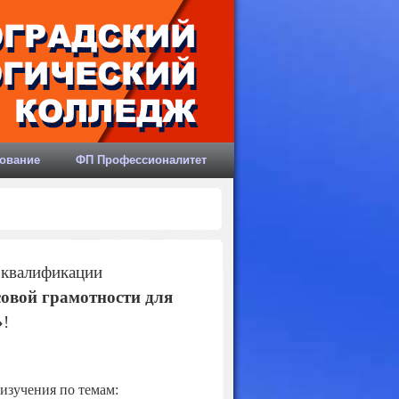
ование
ФП Профессионалитет
 квалификации
совой грамотности для
»
!
изучения по темам: