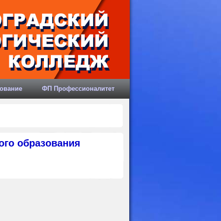
ование
ФП Профессионалитет
ного образования