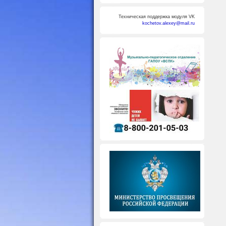
Техническая поддержка модуля VK
kochetov.alexey@mail.ru