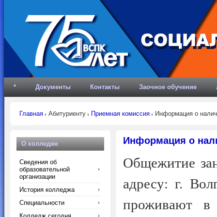
*
Документы
Контакты
Заочное обучение
Главная
Абитуриенту
Приемная комиссия
Информация о налич
Информация о нал
О колледже
Общежитие зан
Сведения об
образовательной
организации
адресу: г. Вол
История колледжа
проживают в
Специальности
Колледж сегодня