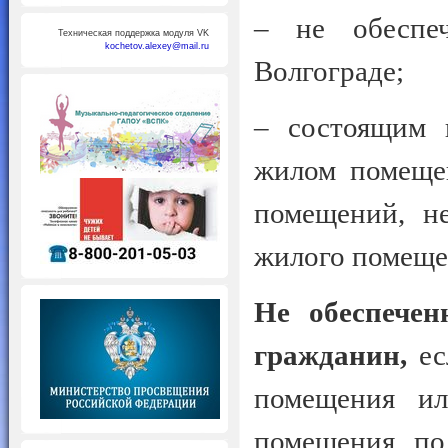
– не обеспе
Техническая поддержка модуля VK
kochetov.alexey@mail.ru
Волгограде;
– состоящим 
жилом помеще
помещений, н
жилого помеще
Не обеспече
гражданин,
ес
помещения ил
помещения по