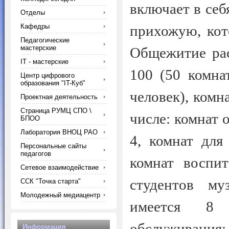
включает в себ
Отделы
Кафедры
прихожую, кот
Педагогические
мастерские
Общежитие рас
IT - мастерские
100 (50 комна
Центр цифрового
образования "IT-Куб"
человек), комн
Проектная деятельность
Страница РУМЦ СПО \
числе: комнат 
БПОО
Лаборатория ВНОЦ РАО
4, комнат для
Персональные сайты
педагогов
комнат воспит
Сетевое взаимодействие
студентов му
ССК "Точка старта"
Молодежный медиацентр
имеется 8 
обслуживания:
Информация