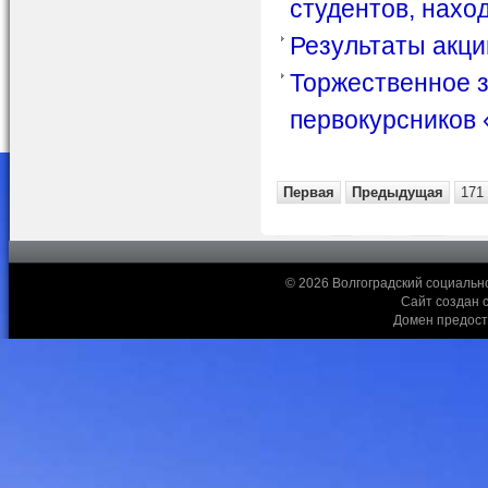
студентов, нахо
Результаты акци
Торжественное з
первокурсников 
Первая
Предыдущая
171
© 2026 Волгоградский социальн
Сайт создан 
Домен предос