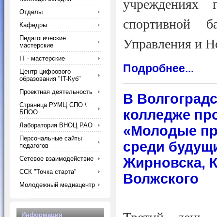
учреждениях 
Отделы
спортивной б
Кафедры
Педагогические
Управления и Н
мастерские
IT - мастерские
Подробнее...
Центр цифрового
образования "IT-Куб"
Проектная деятельность
В Волгоград
Страница РУМЦ СПО \
колледже про
БПОО
Лаборатория ВНОЦ РАО
«Молодые про
Персональные сайты
среди будущи
педагогов
Сетевое взаимодействие
Жирновска, 
ССК "Точка старта"
Волжского
Молодежный медиацентр
Информация