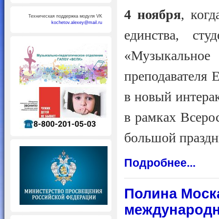
4 ноября
, ког
Техническая поддержка модуля VK
kochetov.alexey@mail.ru
единства, сту
«Музыкально
преподавателя 
в новый интерак
в рамках Всеро
большой праздн
Подробнее...
Полина Моск
международн