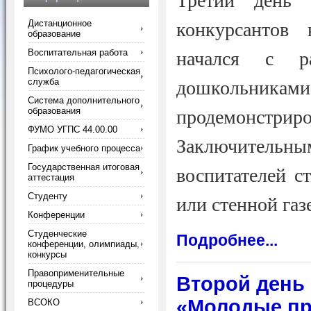
Третий день 
Дистанционное
конкурсантов 
образование
Воспитательная работа
начался с р
Психолого-педагогическая
служба
дошкольниками 
Система дополнительного
образования
продемонст
ФУМО УГПС 44.00.00
Заключитель
График учебного процесса
Государственная итоговая
воспитателей с
аттестация
Студенту
или стенной газ
Конференции
Студенческие
Подробнее...
конференции, олимпиады,
конкурсы
Правоприменительные
Второй день 
процедуры
«Молодые про
ВСОКО